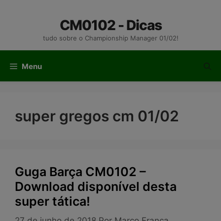
Pular
para
CM0102 - Dicas
o
tudo sobre o Championship Manager 01/02!
conteúdo
Menu
super gregos cm 01/02
Guga Barça CM0102 –
Download disponível desta
super tática!
27 de junho de 2018
Por
Marco França