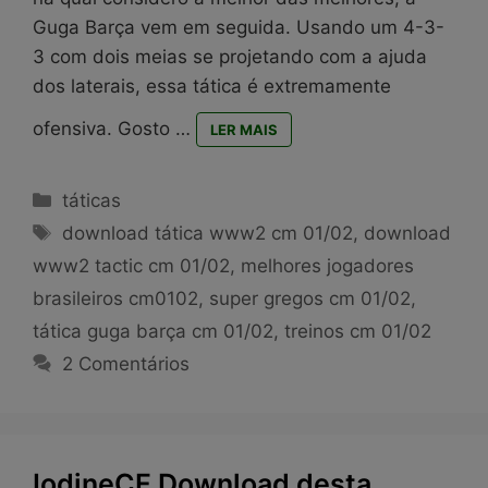
Guga Barça vem em seguida. Usando um 4-3-
3 com dois meias se projetando com a ajuda
dos laterais, essa tática é extremamente
ofensiva. Gosto …
LER MAIS
Categorias
táticas
Tags
download tática www2 cm 01/02
,
download
www2 tactic cm 01/02
,
melhores jogadores
brasileiros cm0102
,
super gregos cm 01/02
,
tática guga barça cm 01/02
,
treinos cm 01/02
2 Comentários
IodineCF Download desta