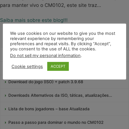
para manter vivo o CM0102, este site traz…
Saiba mais sobre este blog!!!
We use cookies on our website to give you the most
relevant experience by remembering your
preferences and repeat visits. By clicking “Accept”,
you consent to the use of ALL the cookies.
Como montar táticas no CM0102?
Do not sell my personal information
.
Cookie settings
ACCEPT
Como Treinar seu Time!
Download do jogo (ISO) + patch 3.9.68
Downloads Alternativos da ISO, táticas, atualizações…
Lista de bons jogadores – base Atualizada
Passo a passo para dominar o mundo no CM0102