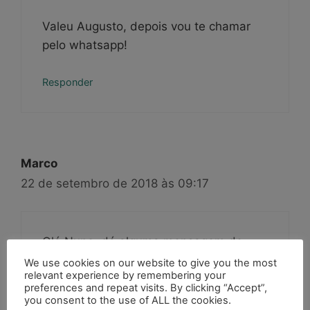
Valeu Augusto, depois vou te chamar
pelo whatsapp!
Responder
Marco
22 de setembro de 2018 às 09:17
Olá Nuno, dá alguma mensagem de
erro?
We use cookies on our website to give you the most
relevant experience by remembering your
preferences and repeat visits. By clicking “Accept”,
Responder
you consent to the use of ALL the cookies.