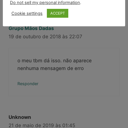
Do not sell my personal information
.
Cookie settings
ACCEPT
Grupo Mãos Dadas
19 de outubro de 2018 às 22:07
o meu tbm dá isso. não aparece
nenhuma mensagem de erro
Responder
Unknown
21 de maio de 2019 às 01:45