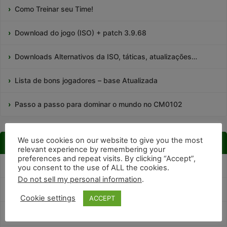
Como Treinar seu Time!
Download do jogo (ISO) + patch 3.9.68
Downloads Alternativos da ISO, táticas, atualizações…
Lista de bons jogadores – base Atualizada
Passo a passo para dominar o mundo no CM0102
We use cookies on our website to give you the most
CATEGORIAS
relevant experience by remembering your
preferences and repeat visits. By clicking “Accept”,
bons e baratos
you consent to the use of ALL the cookies.
Do not sell my personal information
.
Desafios!
Cookie settings
ACCEPT
Dicas