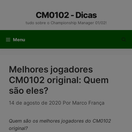
Pular
para
CM0102 - Dicas
o
tudo sobre o Championship Manager 01/02!
conteúdo
Menu
Melhores jogadores
CM0102 original: Quem
são eles?
14 de agosto de 2020
Por
Marco França
Quem são os melhores jogadores do CM0102
original?