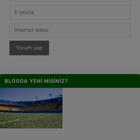
E-
posta
İnternet
sitesi
BLOGDA YENI MISINIZ?