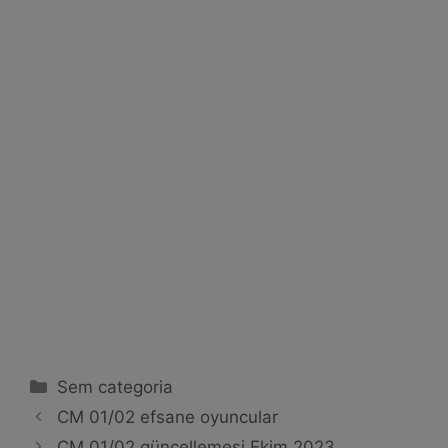
Kategoriler
Sem categoria
CM 01/02 efsane oyuncular
CM 01/02 güncellemesi Ekim 2023