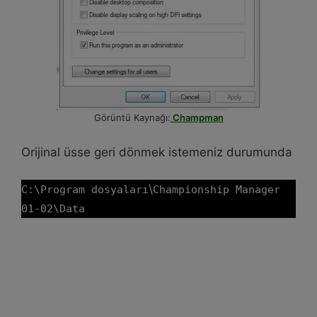
Görüntü Kaynağı:
Champman
Orijinal üsse geri dönmek istemeniz durumunda
\
C:\Program dosyaları
Championship Manager
01-02\Data