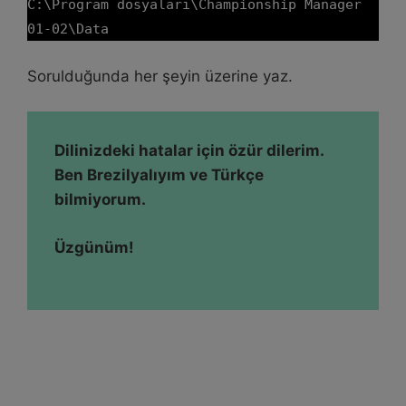
C:\
Program dosyaları\
Championship Manager
01-02\Data
Sorulduğunda her şeyin üzerine yaz.
Dilinizdeki hatalar için özür dilerim.
Ben Brezilyalıyım ve Türkçe
bilmiyorum.
Üzgünüm!