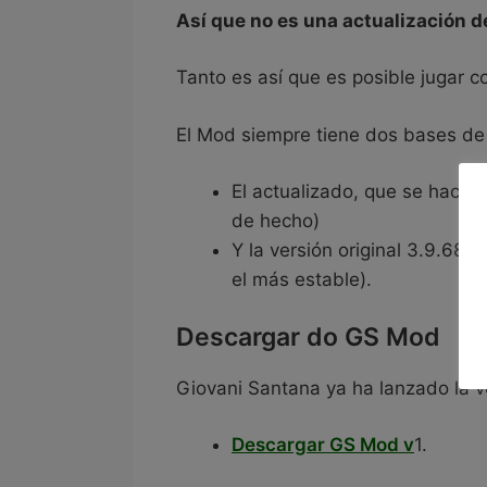
Así que no es una actualización 
Tanto es así que es posible jugar c
El Mod siempre tiene dos bases de 
El actualizado, que se hace p
de hecho)
Y la versión original 3.9.68 (
el más estable).
Descargar do GS Mod
Giovani Santana ya ha lanzado la 
Descargar GS Mod v
1.