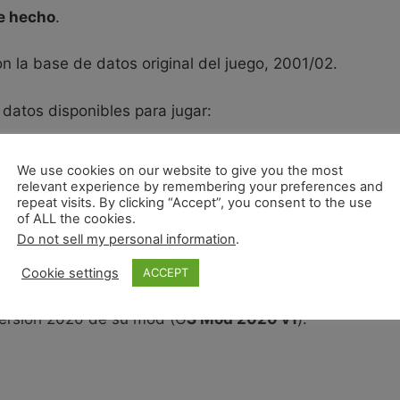
de hecho
.
on la base de datos original del juego, 2001/02.
datos disponibles para jugar:
or el
foro champman
(que es quién actualiza el juego
We use cookies on our website to give you the most
relevant experience by remembering your preferences and
repeat visits. By clicking “Accept”, you consent to the use
última versión del juego lanzado por Eidos, por lo tanto
of ALL the cookies.
Do not sell my personal information
.
Cookie settings
ACCEPT
versión 2020 de su mod (G
S Mod 2020 v1
).